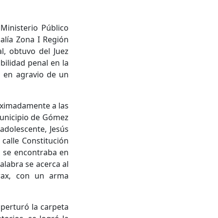
Ministerio Público
calía Zona I Región
l, obtuvo del Juez
ilidad penal en la
o en agravio de un
oximadamente a las
municipio de Gómez
adolescente, Jesús
 calle Constitución
a se encontraba en
labra se acerca al
órax, con un arma
perturó la carpeta