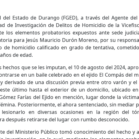
al del Estado de Durango (FGED), a través del Agente del 
ad de Investigación de Delitos de Homicidio de la Vicefis
e los elementos probatorios expuestos ante sede judicia
toria para Jesús Mauricio Durón Moreno, por su responsab
to de homicidio calificado en grado de tentativa, cometid
 años de edad.
s hechos que se les imputan, el 10 de agosto del 2024, apr
contrarse en un baile celebrado en el ejido El Compás del 
 y derivado de una discusión previa entre otro varón y el 
este último hasta el exterior de un domicilio, ubicado en
 Gómez Farías del Ejido en mención, lugar donde la víctim
émina. Posteriormente, el ahora sentenciado, sin mediar pa
 lesionarlo en diversas ocasiones en la región del t
ra después retirarse del lugar con rumbo desconocido.
nte del Ministerio Público tomó conocimiento del hecho y a