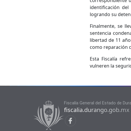
correspondiente d
identificación de
logrando su deten
Finalmente, se ll
sentencia condena
libertad de 11 año
como reparación de
Esta Fiscalía re
vulneren la seguri
Fiscalía General del Estado de Du
fiscalia.durango.gob.mx