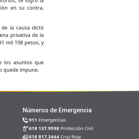
orios, se logró la
sión en su contra,
 de la causa dictó
na privativa de la
91 mil 198 pesos, y
e los asuntos que
aso quede impune.
Números de Emergencia
911
Emergencias
618 137.9598
Protección Civil
618 817.3444
Cruz Roja