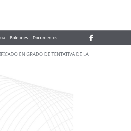
Fiscalía General del Estado de Durango
Gobierno del Estado de Durango
cia
Boletines
Documentos
FICADO EN GRADO DE TENTATIVA DE LA