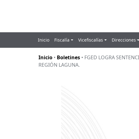
Inicio
Fiscalía
Vicefiscalías
Direcciones
Skip
to
Inicio
•
Boletines
• FGED LOGRA SENTENC
content
REGIÓN LAGUNA.